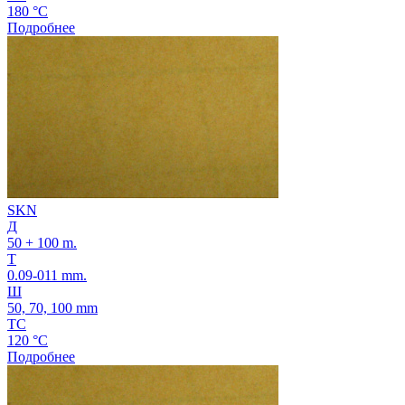
180 °C
Подробнее
SKN
Д
50 + 100 m.
Т
0.09-011 mm.
Ш
50, 70, 100 mm
ТС
120 °C
Подробнее