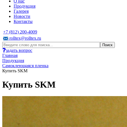
О нас
Продукция
Галерея
Новости
Контакты
+7 (812) 200-4009
rolltex@rolltex.ru
задать вопрос
Главная
Продукция
Самоклеющаяся пленка
Купить SKM
Купить SKM