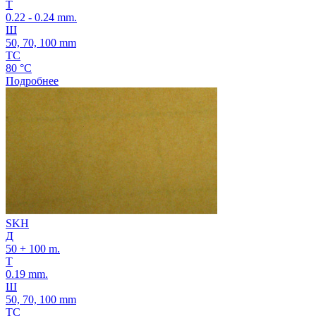
Т
0.22 - 0.24 mm.
Ш
50, 70, 100 mm
ТС
80 °C
Подробнее
SKH
Д
50 + 100 m.
Т
0.19 mm.
Ш
50, 70, 100 mm
ТС