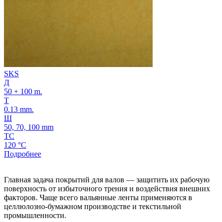
SKS
Д
50 + 100 m.
Т
0.13 mm.
Ш
50, 70, 100 mm
ТС
120 °C
Подробнее
Главная задача покрытий для валов — защитить их рабочую
поверхность от избыточного трения и воздействия внешних
факторов. Чаще всего вальянные ленты применяются в
целлюлозно-бумажном производстве и текстильной
промышленности.