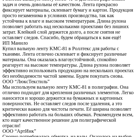
задач и очень довольны её качеством. Лента прекрасно
фиксирует материалы, склеивает бумагу и картон. Продукция
просто незаменима в условиях производства, так как
устойчива к влаге и высоким температурам. Длина рулона
позволяет работать над несколькими проектами без лишних
затрат. Клейкий слой держится долго, а после снятия не
оставляет следов. Спасибо, будем обращаться к вам ещё!
ИП Манило
Купил вальную ленту KMC-81 в Роллтекс для работы с
тканями. Лента отлично склеивает и фиксирует различные
материалы. Она оказалась влагоустойчивой, спокойно
реагирует на высокие температуры. Длина рулона позволяет
эффективно использовать продукцию на нескольких проектах
без необходимости частой замены. Будем покупать снова.
ООО “ЛюксТекстиль”
Мы используем вальную ленту KMC-81 в полиграфии. Она
отлично подходит для крепления различных элементов. Легко
наносится и хорошо держится на бумажных и картонных
поверхностях. Не оставляет следов после удаления, а это
критически важно для чистоты печати. Её ширина позволяет
эффективно работать на больших объемах. Рекомендуем всем,
кто ищет качественное решение для полиграфической
отрасли!
ООО “АртИнк”
Срочно потребовалась обмотка на валы. Оказалось на выбор