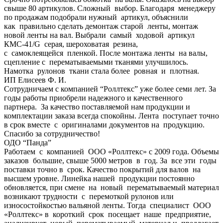
свыше 80 артикулов. Сложный выбор. Благодаря менеджеру
по продажам подобрали нужный артикул, объяснили
как правильно сделать демонтаж старой ленты, монтаж
новой ленты на вал. Выбрали самый ходовой артикул
КМС-41/G серая, шероховатая резина,
с самоклеящейся пленкой. После монтажа ленты на валы,
сцепление с перематываемыми тканями улучшилось.
Намотка рулонов ткани стала более ровная и плотная.
ИП Елисеев Ф. И.
Сотрудничаем с компанией “Роллтекс” уже более семи лет. За
годы работы приобрели надежного и качественного
партнера. За качество поставляемой нам продукции и
комплектации заказа всегда спокойны. Лента поступает точно
в срок вместе с оригиналами документов на продукцию.
Спасибо за сотрудничество!
ОДО “Панда”
Работаем с компанией ООО «Роллтекс» с 2009 года. Объемы
заказов большие, свыше 5000 метров в год. За все эти годы
поставки точно в срок. Качество покрытий для валов на
высшем уровне. Линейка нашей продукции постоянно
обновляется, при смене на новый перематываемый материал
возникают трудности с перемоткой рулонов или
износостойкостью вальяной ленты. Тогда специалист ООО
«Роллтекс» в короткий срок посещает наше предприятие,