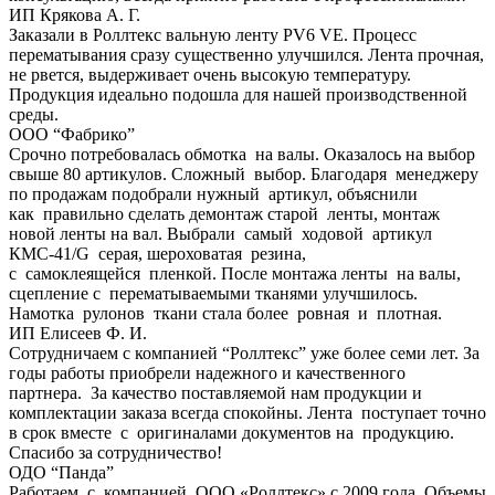
ИП Крякова А. Г.
Заказали в Роллтекс вальную ленту PV6 VE. Процесс
перематывания сразу существенно улучшился. Лента прочная,
не рвется, выдерживает очень высокую температуру.
Продукция идеально подошла для нашей производственной
среды.
ООО “Фабрико”
Срочно потребовалась обмотка на валы. Оказалось на выбор
свыше 80 артикулов. Сложный выбор. Благодаря менеджеру
по продажам подобрали нужный артикул, объяснили
как правильно сделать демонтаж старой ленты, монтаж
новой ленты на вал. Выбрали самый ходовой артикул
КМС-41/G серая, шероховатая резина,
с самоклеящейся пленкой. После монтажа ленты на валы,
сцепление с перематываемыми тканями улучшилось.
Намотка рулонов ткани стала более ровная и плотная.
ИП Елисеев Ф. И.
Сотрудничаем с компанией “Роллтекс” уже более семи лет. За
годы работы приобрели надежного и качественного
партнера. За качество поставляемой нам продукции и
комплектации заказа всегда спокойны. Лента поступает точно
в срок вместе с оригиналами документов на продукцию.
Спасибо за сотрудничество!
ОДО “Панда”
Работаем с компанией ООО «Роллтекс» с 2009 года. Объемы