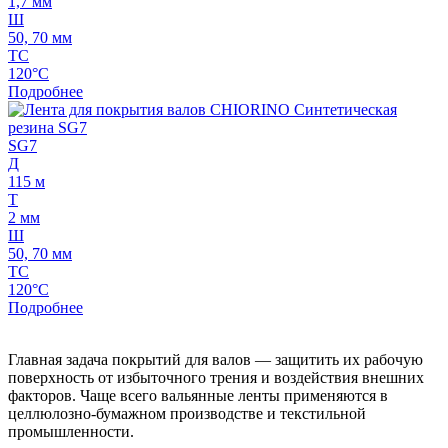
1,7 мм
Ш
50, 70 мм
ТС
120°C
Подробнее
SG7
Д
115 м
Т
2 мм
Ш
50, 70 мм
ТС
120°C
Подробнее
Главная задача покрытий для валов — защитить их рабочую
поверхность от избыточного трения и воздействия внешних
факторов. Чаще всего вальянные ленты применяются в
целлюлозно-бумажном производстве и текстильной
промышленности.