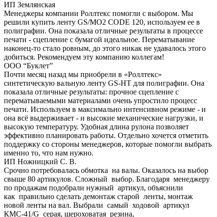
ИП Землянская
Менеджеры компании Роллтекс помогли с выбором. Мы
решили купить ленту GS/MO2 CODE 120, используем ее в
полиграфии. Она показала отличные результаты в процессе
печати - сцепление с бумагой идеальное. Перематывание
наконец-то стало ровным, до этого никак не удавалось этого
добиться. Рекомендуем эту компанию коллегам!
ООО “Буклет”
Почти месяц назад мы приобрели в «Роллтекс»
синтетическую вальную ленту GS-HT для полиграфии. Она
показала отличные результаты: прочное сцепление с
перематываемыми материалами очень упростило процесс
печати. Используем в максимально интенсивном режиме - и
она всё выдерживает - и высокие механические нагрузки, и
высокую температуру. Удобная длина рулона позволяет
эффективно планировать работы. Отдельно хочется отметить
поддержку со стороны менеджеров, которые помогли выбрать
именно то, что нам нужно.
ИП Ножницкий С. В.
Срочно потребовалась обмотка на валы. Оказалось на выбор
свыше 80 артикулов. Сложный выбор. Благодаря менеджеру
по продажам подобрали нужный артикул, объяснили
как правильно сделать демонтаж старой ленты, монтаж
новой ленты на вал. Выбрали самый ходовой артикул
КМС-41/G серая, шероховатая резина,