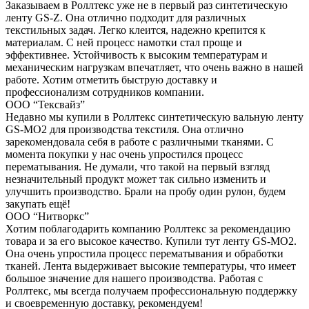
Заказываем в Роллтекс уже не в первый раз синтетическую
ленту GS-Z. Она отлично подходит для различных
текстильных задач. Легко клеится, надежно крепится к
материалам. С ней процесс намотки стал проще и
эффективнее. Устойчивость к высоким температурам и
механическим нагрузкам впечатляет, что очень важно в нашей
работе. Хотим отметить быструю доставку и
профессионализм сотрудников компании.
ООО “Тексвайз”
Недавно мы купили в Роллтекс синтетическую вальную ленту
GS-MO2 для производства текстиля. Она отлично
зарекомендовала себя в работе с различными тканями. С
момента покупки у нас очень упростился процесс
перематывания. Не думали, что такой на первый взгляд
незначительный продукт может так сильно изменить и
улучшить производство. Брали на пробу один рулон, будем
закупать ещё!
ООО “Нитворкс”
Хотим поблагодарить компанию Роллтекс за рекомендацию
товара и за его высокое качество. Купили тут ленту GS-MO2.
Она очень упростила процесс перематывания и обработки
тканей. Лента выдерживает высокие температуры, что имеет
большое значение для нашего производства. Работая с
Роллтекс, мы всегда получаем профессиональную поддержку
и своевременную доставку, рекомендуем!