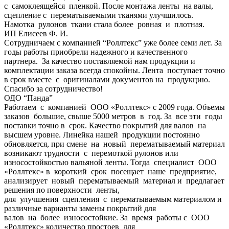
с самоклеящейся пленкой. После монтажа ленты на валы,
сцепление с перематываемыми тканями улучшилось.
Намотка рулонов ткани стала более ровная и плотная.
ИП Елисеев Ф. И.
Сотрудничаем с компанией “Роллтекс” уже более семи лет. За
годы работы приобрели надежного и качественного
партнера. За качество поставляемой нам продукции и
комплектации заказа всегда спокойны. Лента поступает точно
в срок вместе с оригиналами документов на продукцию.
Спасибо за сотрудничество!
ОДО “Панда”
Работаем с компанией ООО «Роллтекс» с 2009 года. Объемы
заказов большие, свыше 5000 метров в год. За все эти годы
поставки точно в срок. Качество покрытий для валов на
высшем уровне. Линейка нашей продукции постоянно
обновляется, при смене на новый перематываемый материал
возникают трудности с перемоткой рулонов или
износостойкостью вальяной ленты. Тогда специалист ООО
«Роллтекс» в короткий срок посещает наше предприятие,
анализирует новый перематываемый материал и предлагает
решения по поверхности ленты,
для улучшения сцепления с перематываемым материалом и
различные варианты замены покрытий для
валов на более износостойкие. За время работы с ООО
«Роллтекс» количество простоев для