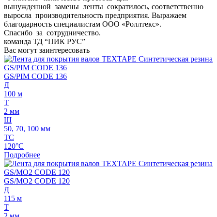
вынужденной замены ленты сократилось, соответственно
выросла производительность предприятия. Выражаем
благодарность специалистам ООО «Роллтекс».
Спасибо за сотрудничество.
команда ТД “ПИК РУС”
Вас могут заинтересовать
GS/PIM CODE 136
Д
100 м
Т
2 мм
Ш
50, 70, 100 мм
ТС
120°C
Подробнее
GS/MO2 CODE 120
Д
115 м
Т
2 мм