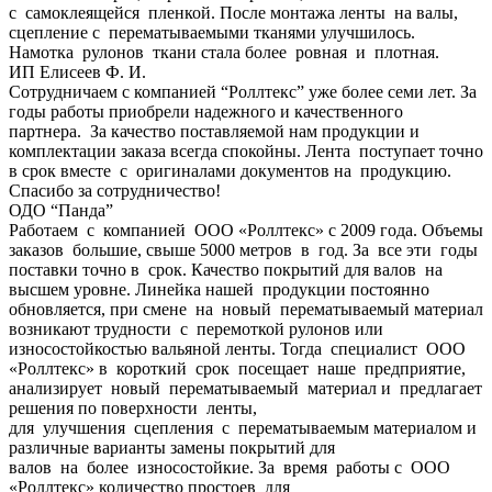
с самоклеящейся пленкой. После монтажа ленты на валы,
сцепление с перематываемыми тканями улучшилось.
Намотка рулонов ткани стала более ровная и плотная.
ИП Елисеев Ф. И.
Сотрудничаем с компанией “Роллтекс” уже более семи лет. За
годы работы приобрели надежного и качественного
партнера. За качество поставляемой нам продукции и
комплектации заказа всегда спокойны. Лента поступает точно
в срок вместе с оригиналами документов на продукцию.
Спасибо за сотрудничество!
ОДО “Панда”
Работаем с компанией ООО «Роллтекс» с 2009 года. Объемы
заказов большие, свыше 5000 метров в год. За все эти годы
поставки точно в срок. Качество покрытий для валов на
высшем уровне. Линейка нашей продукции постоянно
обновляется, при смене на новый перематываемый материал
возникают трудности с перемоткой рулонов или
износостойкостью вальяной ленты. Тогда специалист ООО
«Роллтекс» в короткий срок посещает наше предприятие,
анализирует новый перематываемый материал и предлагает
решения по поверхности ленты,
для улучшения сцепления с перематываемым материалом и
различные варианты замены покрытий для
валов на более износостойкие. За время работы с ООО
«Роллтекс» количество простоев для