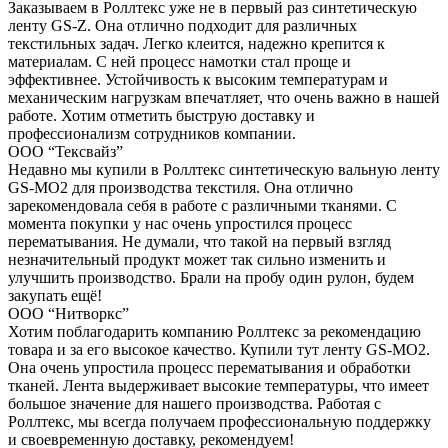
Заказываем в Роллтекс уже не в первый раз синтетическую
ленту GS-Z. Она отлично подходит для различных
текстильных задач. Легко клеится, надежно крепится к
материалам. С ней процесс намотки стал проще и
эффективнее. Устойчивость к высоким температурам и
механическим нагрузкам впечатляет, что очень важно в нашей
работе. Хотим отметить быструю доставку и
профессионализм сотрудников компании.
ООО “Тексвайз”
Недавно мы купили в Роллтекс синтетическую вальную ленту
GS-MO2 для производства текстиля. Она отлично
зарекомендовала себя в работе с различными тканями. С
момента покупки у нас очень упростился процесс
перематывания. Не думали, что такой на первый взгляд
незначительный продукт может так сильно изменить и
улучшить производство. Брали на пробу один рулон, будем
закупать ещё!
ООО “Нитворкс”
Хотим поблагодарить компанию Роллтекс за рекомендацию
товара и за его высокое качество. Купили тут ленту GS-MO2.
Она очень упростила процесс перематывания и обработки
тканей. Лента выдерживает высокие температуры, что имеет
большое значение для нашего производства. Работая с
Роллтекс, мы всегда получаем профессиональную поддержку
и своевременную доставку, рекомендуем!