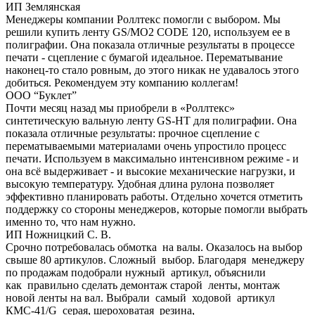
ИП Землянская
Менеджеры компании Роллтекс помогли с выбором. Мы
решили купить ленту GS/MO2 CODE 120, используем ее в
полиграфии. Она показала отличные результаты в процессе
печати - сцепление с бумагой идеальное. Перематывание
наконец-то стало ровным, до этого никак не удавалось этого
добиться. Рекомендуем эту компанию коллегам!
ООО “Буклет”
Почти месяц назад мы приобрели в «Роллтекс»
синтетическую вальную ленту GS-HT для полиграфии. Она
показала отличные результаты: прочное сцепление с
перематываемыми материалами очень упростило процесс
печати. Используем в максимально интенсивном режиме - и
она всё выдерживает - и высокие механические нагрузки, и
высокую температуру. Удобная длина рулона позволяет
эффективно планировать работы. Отдельно хочется отметить
поддержку со стороны менеджеров, которые помогли выбрать
именно то, что нам нужно.
ИП Ножницкий С. В.
Срочно потребовалась обмотка на валы. Оказалось на выбор
свыше 80 артикулов. Сложный выбор. Благодаря менеджеру
по продажам подобрали нужный артикул, объяснили
как правильно сделать демонтаж старой ленты, монтаж
новой ленты на вал. Выбрали самый ходовой артикул
КМС-41/G серая, шероховатая резина,