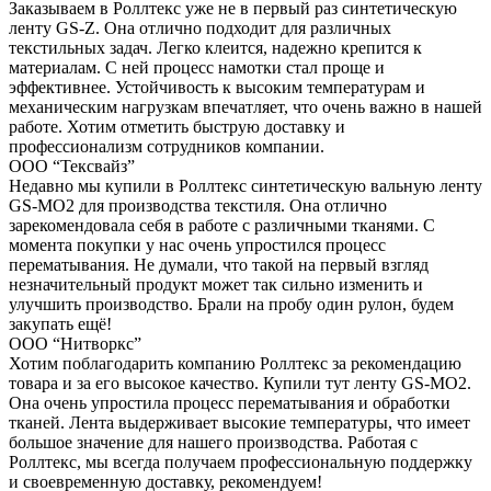
Заказываем в Роллтекс уже не в первый раз синтетическую
ленту GS-Z. Она отлично подходит для различных
текстильных задач. Легко клеится, надежно крепится к
материалам. С ней процесс намотки стал проще и
эффективнее. Устойчивость к высоким температурам и
механическим нагрузкам впечатляет, что очень важно в нашей
работе. Хотим отметить быструю доставку и
профессионализм сотрудников компании.
ООО “Тексвайз”
Недавно мы купили в Роллтекс синтетическую вальную ленту
GS-MO2 для производства текстиля. Она отлично
зарекомендовала себя в работе с различными тканями. С
момента покупки у нас очень упростился процесс
перематывания. Не думали, что такой на первый взгляд
незначительный продукт может так сильно изменить и
улучшить производство. Брали на пробу один рулон, будем
закупать ещё!
ООО “Нитворкс”
Хотим поблагодарить компанию Роллтекс за рекомендацию
товара и за его высокое качество. Купили тут ленту GS-MO2.
Она очень упростила процесс перематывания и обработки
тканей. Лента выдерживает высокие температуры, что имеет
большое значение для нашего производства. Работая с
Роллтекс, мы всегда получаем профессиональную поддержку
и своевременную доставку, рекомендуем!