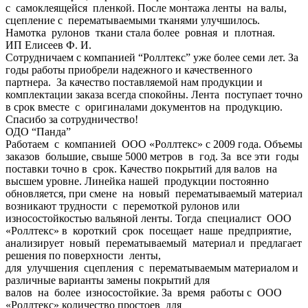
с самоклеящейся пленкой. После монтажа ленты на валы,
сцепление с перематываемыми тканями улучшилось.
Намотка рулонов ткани стала более ровная и плотная.
ИП Елисеев Ф. И.
Сотрудничаем с компанией “Роллтекс” уже более семи лет. За
годы работы приобрели надежного и качественного
партнера. За качество поставляемой нам продукции и
комплектации заказа всегда спокойны. Лента поступает точно
в срок вместе с оригиналами документов на продукцию.
Спасибо за сотрудничество!
ОДО “Панда”
Работаем с компанией ООО «Роллтекс» с 2009 года. Объемы
заказов большие, свыше 5000 метров в год. За все эти годы
поставки точно в срок. Качество покрытий для валов на
высшем уровне. Линейка нашей продукции постоянно
обновляется, при смене на новый перематываемый материал
возникают трудности с перемоткой рулонов или
износостойкостью вальяной ленты. Тогда специалист ООО
«Роллтекс» в короткий срок посещает наше предприятие,
анализирует новый перематываемый материал и предлагает
решения по поверхности ленты,
для улучшения сцепления с перематываемым материалом и
различные варианты замены покрытий для
валов на более износостойкие. За время работы с ООО
«Роллтекс» количество простоев для