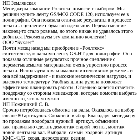
ИП Землянская
Менеджеры компании Роллтекс помогли с выбором. Мы
решили купить ленту GS/MO2 CODE 120, используем ее в
полиграфии. Она показала отличные результаты в процессе
печати - сцепление с бумагой идеальное. Перематывание
наконец-то стало ровным, до этого никак не удавалось этого
добиться. Рекомендуем эту компанию коллегам!
ООО “Буклет”
Почти месяц назад мы приобрели в «Роллтекс»
синтетическую вальную ленту GS-HT для полиграфии. Она
показала отличные результаты: прочное сцепление с
перематываемыми материалами очень упростило процесс
печати. Используем в максимально интенсивном режиме - и
она всё выдерживает - и высокие механические нагрузки, и
высокую температуру. Удобная длина рулона позволяет
эффективно планировать работы. Отдельно хочется отметить
поддержку со стороны менеджеров, которые помогли выбрать
именно то, что нам нужно.
ИП Ножницкий С. В.
Срочно потребовалась обмотка на валы. Оказалось на выбор
свыше 80 артикулов. Сложный выбор. Благодаря менеджеру
по продажам подобрали нужный артикул, объяснили
как правильно сделать демонтаж старой ленты, монтаж
новой ленты на вал. Выбрали самый ходовой артикул
КМС-41/G серая, шероховатая резина,