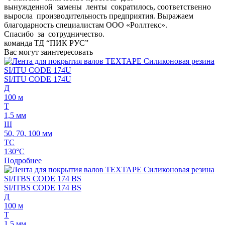
вынужденной замены ленты сократилось, соответственно
выросла производительность предприятия. Выражаем
благодарность специалистам ООО «Роллтекс».
Спасибо за сотрудничество.
команда ТД “ПИК РУС”
Вас могут заинтересовать
SI/ITU CODE 174U
Д
100 м
Т
1,5 мм
Ш
50, 70, 100 мм
ТС
130°C
Подробнее
SI/ITBS CODE 174 BS
Д
100 м
Т
1,5 мм